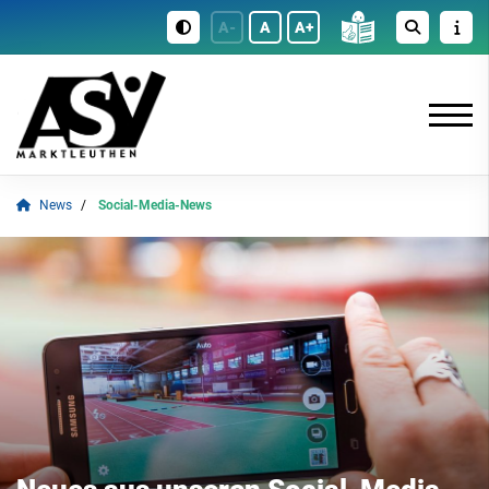
A-
A
A+
News
Social-Media-News