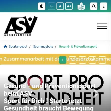
A-
A
A+
Sportangebot
Sportangebote
Gesund- & Präventionssport
Gesund - und Präventionssport
beim ASV
Sport für Dich ! Starte jetzt
Gesundheit braucht Bewegung